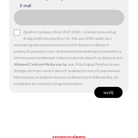
E-mail
Zgodnie z ustawą z dnia 18.07.2002 r. o świadczeniu usług
drogą elektroniczną (Dz.U. Nr 144, poz.1204 z późn. zm. )
wyrażam zgodę na przetwarzanie moich danych osobowych
podanych powyżej w celu otrzymywania bezpłatnego newslettera z
informacjami handlowymi. Administratorem danych osobowych jest
Aldemed Centrum Medyczne Sp. o.o.
. Przysługuje Państwu prawo
dostępu do treści swoich danych osobowych oraz ich poprawiania.
Informujemy, że podanie danych osobowych jest dobrowolne, ale
niezbędne do realizacji usługi newslettera.
sponsorujemy