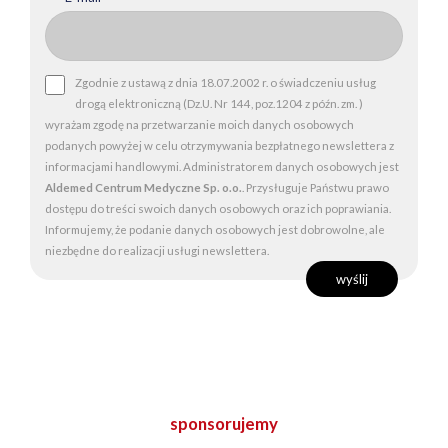
Zgodnie z ustawą z dnia 18.07.2002 r. o świadczeniu usług
drogą elektroniczną (Dz.U. Nr 144, poz.1204 z późn. zm. )
wyrażam zgodę na przetwarzanie moich danych osobowych
podanych powyżej w celu otrzymywania bezpłatnego newslettera z
informacjami handlowymi. Administratorem danych osobowych jest
Aldemed Centrum Medyczne Sp. o.o.
. Przysługuje Państwu prawo
dostępu do treści swoich danych osobowych oraz ich poprawiania.
Informujemy, że podanie danych osobowych jest dobrowolne, ale
niezbędne do realizacji usługi newslettera.
sponsorujemy