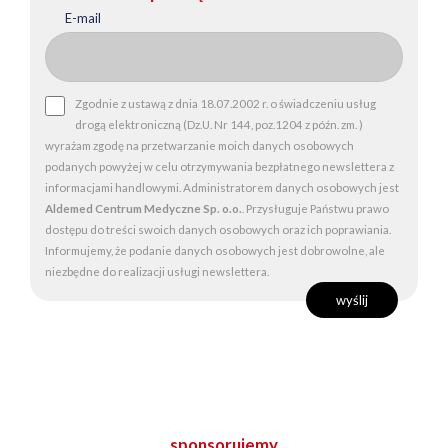
E-mail
Zgodnie z ustawą z dnia 18.07.2002 r. o świadczeniu usług
drogą elektroniczną (Dz.U. Nr 144, poz.1204 z późn. zm. )
wyrażam zgodę na przetwarzanie moich danych osobowych
podanych powyżej w celu otrzymywania bezpłatnego newslettera z
informacjami handlowymi. Administratorem danych osobowych jest
Aldemed Centrum Medyczne Sp. o.o.
. Przysługuje Państwu prawo
dostępu do treści swoich danych osobowych oraz ich poprawiania.
Informujemy, że podanie danych osobowych jest dobrowolne, ale
niezbędne do realizacji usługi newslettera.
sponsorujemy